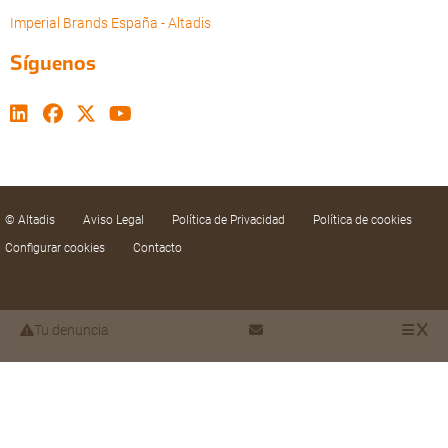
Imperial Brands España - Altadis
Síguenos
© Altadis
Aviso Legal
Política de Privacidad
Política de cookies
Configurar cookies
Contacto
Tu denuncia
Utilizamos cookies propias y de terceros para
mejorar nuestros servicios mediante el análisis de