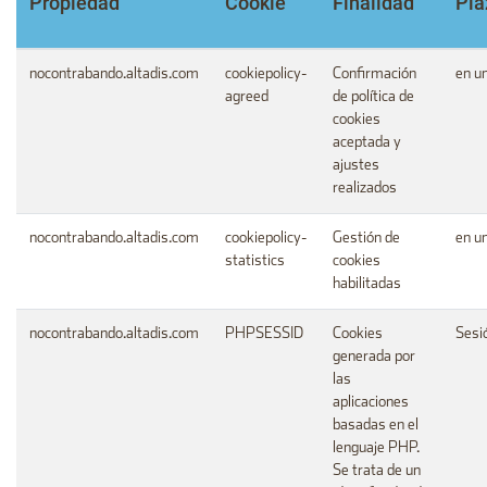
Propiedad
Cookie
Finalidad
Pla
nocontrabando.altadis.com
cookiepolicy-
Confirmación
en u
agreed
de política de
cookies
aceptada y
ajustes
realizados
nocontrabando.altadis.com
cookiepolicy-
Gestión de
en u
statistics
cookies
habilitadas
nocontrabando.altadis.com
PHPSESSID
Cookies
Sesi
generada por
las
aplicaciones
basadas en el
lenguaje PHP.
Se trata de un