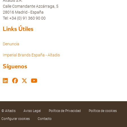
Altadis S.A.
Calle Comandante Azcárraga, 5
28016 Madrid - España
Tel: +34 (0) 91 360 90 00
Links Útiles
Denuncia
Imperial Brands España - Altadis
Síguenos
© Altadis
Aviso Legal
Política de Privacidad
Política de cookies
Configurar cookies
Contacto