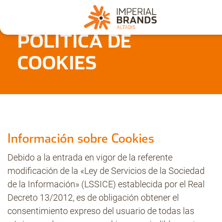
POLÍTICA DE
Nosotros
COOKIES
Secciones
Denuncia
Información sobre Cookies
Pregúntanos
Debido a la entrada en vigor de la referente
modificación de la «Ley de Servicios de la Sociedad
de la Información» (LSSICE) establecida por el Real
Archivo
Decreto 13/2012, es de obligación obtener el
consentimiento expreso del usuario de todas las
Estadísticas CMT