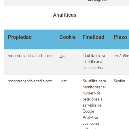
Analíticas
Propiedad
Cookie
Finalidad
Plazo
nocontrabando.altadis.com
_ga
ID utiliza para
en 2 año
identificar a
los usuarios
nocontrabando.altadis.com
_gat
Se utiliza para
Sesión
monitorizar el
número de
peticiones al
servidor de
Google
Analytics
cuando se