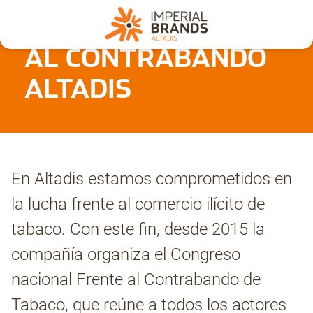
CONGRESO FRENTE
AL CONTRABANDO
Nosotros
ALTADIS
Secciones
Denuncia
En Altadis estamos comprometidos en
la lucha frente al comercio ilícito de
Pregúntanos
tabaco. Con este fin, desde 2015 la
compañía organiza el Congreso
Archivo
nacional Frente al Contrabando de
Tabaco, que reúne a todos los actores
Estadísticas CMT