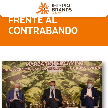
VI CONGRESO
FRENTE AL
Nosotros
CONTRABANDO
Secciones
Denuncia
Pregúntanos
Archivo
Estadísticas CMT