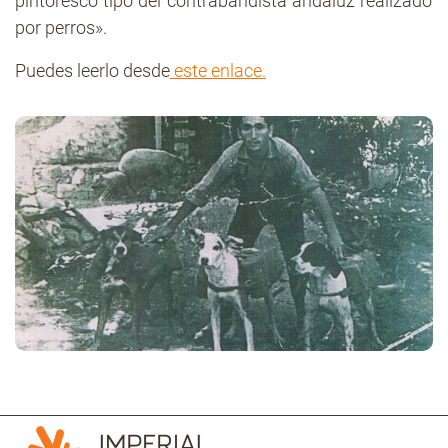
pintoresco tipo del contrabandista andaluz realizado
por perros».
Puedes leerlo desde
este enlace
.