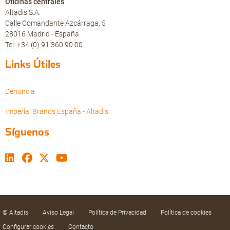
Oficinas centrales
Altadis S.A.
Calle Comandante Azcárraga, 5
28016 Madrid - España
Tel: +34 (0) 91 360 90 00
Links Útiles
Denuncia
Imperial Brands España - Altadis
Síguenos
© Altadis
Aviso Legal
Política de Privacidad
Política de cookies
Configurar cookies
Contacto