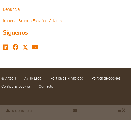
Denuncia
Imperial Brands España - Altadis
Síguenos
© Altadis
Aviso Legal
Política de Privacidad
Política de cookies
Configurar cookies
Contacto
Tu denuncia
Utilizamos cookies propias y de terceros para