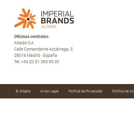
Oficinas centrales
Altadis S.A.
Calle Comandante Azcárraga, 5
28016 Madrid - España
Tel: +34 (0) 91 360 90 00
© Altadis
Aviso Legal
Política de Privacidad
Política de co
Utilizamos cookies propias y de terceros para mejor
hábitos de navegación. Puede aceptar las cookies h
configurarlas o rechazar su uso haciendo clic en «