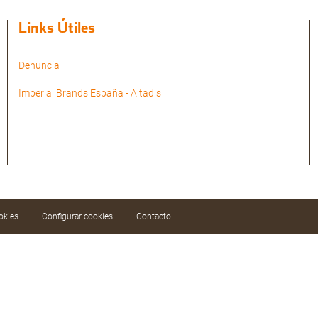
Links Útiles
Denuncia
Imperial Brands España - Altadis
okies
Configurar cookies
Contacto
ar nuestros servicios mediante el análisis de sus
aciendo clic en el botón «Aceptar todas» o
Configurar cookies».
Política de cookies
.