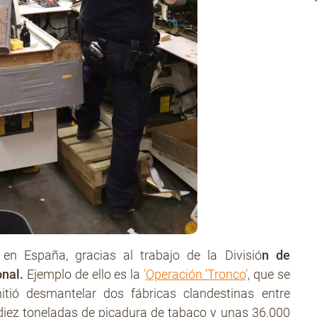
 en España, gracias al traba
jo de la Divisió
n de
onal.
Ejemplo de ello es la
'
Operación ‘Tronco
’
, que se
tió desmantelar dos fábricas clandestinas entre
diez toneladas de picadura de tabaco y unas 36.000