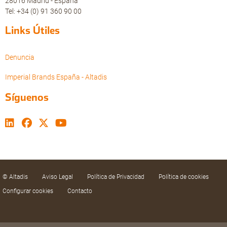
28016 Madrid - España
Tel: +34 (0) 91 360 90 00
Links Útiles
Denuncia
Imperial Brands España - Altadis
Síguenos
© Altadis
Aviso Legal
Política de Privacidad
Política de cookies
Configurar cookies
Contacto