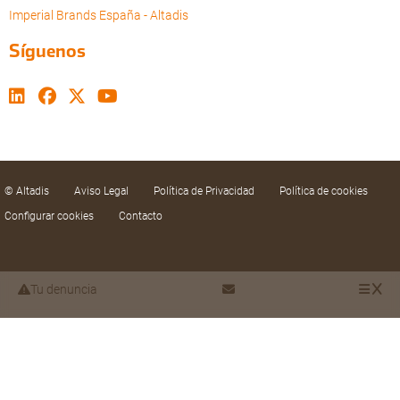
Imperial Brands España - Altadis
Síguenos
© Altadis
Aviso Legal
Política de Privacidad
Política de cookies
Configurar cookies
Contacto
Tu denuncia
Utilizamos cookies propias y de terceros para
mejorar nuestros servicios mediante el análisis de
sus hábitos de navegación. Puede aceptar las