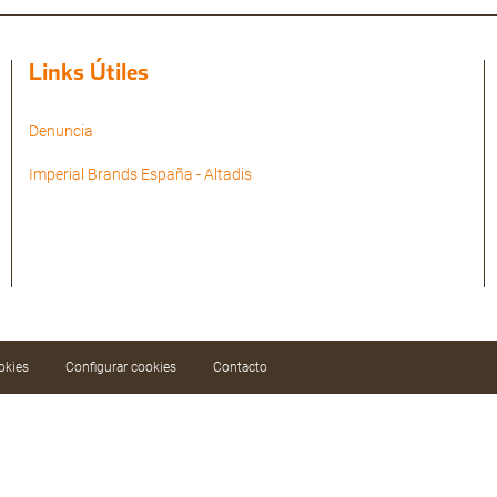
Links Útiles
Denuncia
Imperial Brands España - Altadis
okies
Configurar cookies
Contacto
ar nuestros servicios mediante el análisis de sus
aciendo clic en el botón «Aceptar todas» o
Configurar cookies».
Política de cookies
.