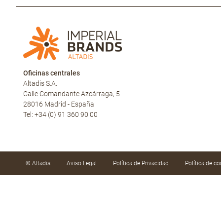
Oficinas centrales
Altadis S.A.
Calle Comandante Azcárraga, 5
28016 Madrid - España
Tel: +34 (0) 91 360 90 00
© Altadis
Aviso Legal
Política de Privacidad
Política de co
Utilizamos cookies propias y de terceros para mejor
hábitos de navegación. Puede aceptar las cookies h
configurarlas o rechazar su uso haciendo clic en «