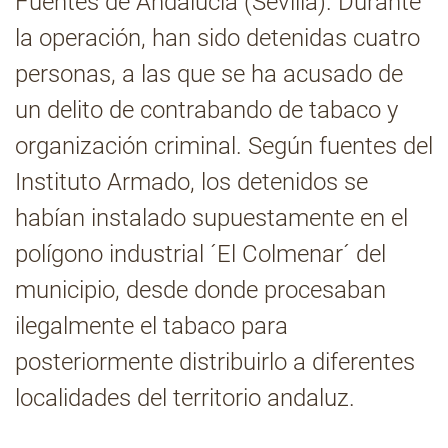
Fuentes de Andalucía (Sevilla). Durante
la operación, han sido detenidas cuatro
Contacto
personas, a las que se ha acusado de
un delito de contrabando de tabaco y
organización criminal. Según fuentes del
Instituto Armado, los detenidos se
habían instalado supuestamente en el
polígono industrial ´El Colmenar´ del
municipio, desde donde procesaban
ilegalmente el tabaco para
posteriormente distribuirlo a diferentes
localidades del territorio andaluz.