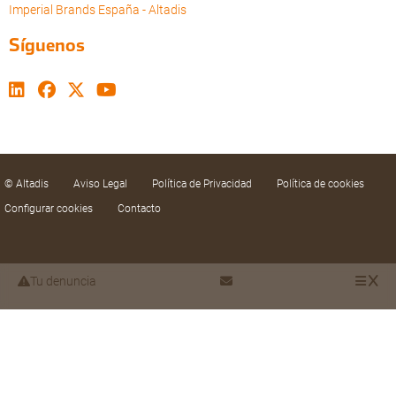
Imperial Brands España - Altadis
Síguenos
© Altadis
Aviso Legal
Política de Privacidad
Política de cookies
Configurar cookies
Contacto
Tu denuncia
Utilizamos cookies propias y de terceros para
mejorar nuestros servicios mediante el análisis de
sus hábitos de navegación. Puede aceptar las