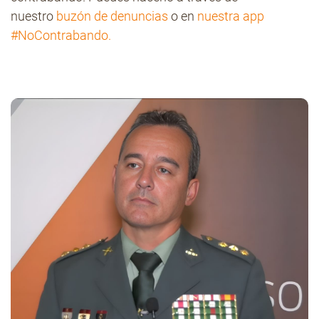
nuestro
buzón de denuncias
o en
nuestra app
#NoContrabando.