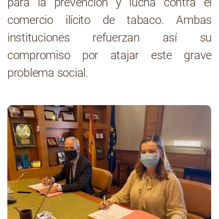
para la prevención y lucha contra el
comercio ilícito de tabaco. Ambas
Contacto
instituciones refuerzan así su
compromiso por atajar este grave
problema social.