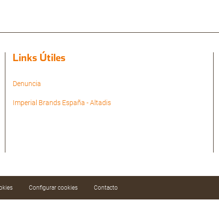
Links Útiles
Denuncia
Imperial Brands España - Altadis
okies
Configurar cookies
Contacto
ar nuestros servicios mediante el análisis de sus