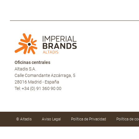
Oficinas centrales
Altadis S.A.
Calle Comandante Azcárraga, 5
28016 Madrid - España
Tel: +34 (0) 91 360 90 00
© Altadis
Aviso Legal
Política de Privacidad
Política de co
Utilizamos cookies propias y de terceros para mejor