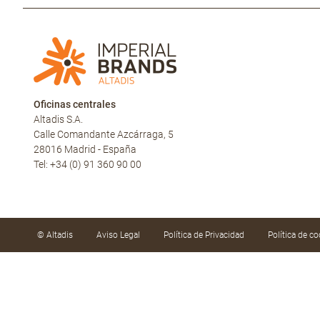
Oficinas centrales
Altadis S.A.
Calle Comandante Azcárraga, 5
28016 Madrid - España
Tel: +34 (0) 91 360 90 00
© Altadis
Aviso Legal
Política de Privacidad
Política de co
Utilizamos cookies propias y de terceros para mejor
hábitos de navegación. Puede aceptar las cookies h
configurarlas o rechazar su uso haciendo clic en «