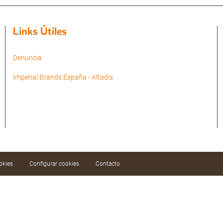
Links Útiles
Denuncia
Imperial Brands España - Altadis
okies
Configurar cookies
Contacto
ar nuestros servicios mediante el análisis de sus
aciendo clic en el botón «Aceptar todas» o
Configurar cookies».
Política de cookies
.