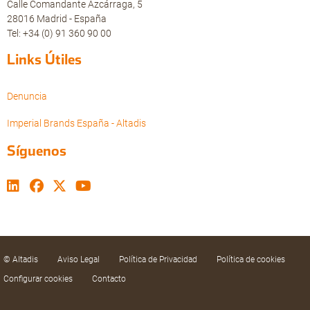
Calle Comandante Azcárraga, 5
28016 Madrid - España
Tel: +34 (0) 91 360 90 00
Links Útiles
Denuncia
Imperial Brands España - Altadis
Síguenos
© Altadis
Aviso Legal
Política de Privacidad
Política de cookies
Configurar cookies
Contacto