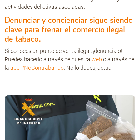
actividades delictivas asociadas.
Denunciar y concienciar sigue siendo
clave para frenar el comercio ilegal
de tabaco.
Si conoces un punto de venta ilegal, ¡denúncialo!
Puedes hacerlo a través de nuestra
web
o a través de
la
app #NoContrabando
. No lo dudes, actúa.