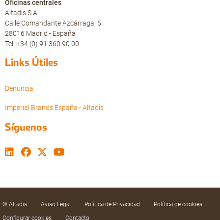
Oficinas centrales
Altadis S.A.
Calle Comandante Azcárraga, 5
28016 Madrid - España
Tel: +34 (0) 91 360 90 00
Links Útiles
Denuncia
Imperial Brands España - Altadis
Síguenos
© Altadis
Aviso Legal
Política de Privacidad
Política de cookies
Configurar cookies
Contacto