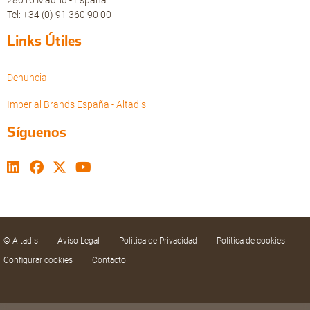
28016 Madrid - España
Tel: +34 (0) 91 360 90 00
Links Útiles
Denuncia
Imperial Brands España - Altadis
Síguenos
© Altadis
Aviso Legal
Política de Privacidad
Política de cookies
Configurar cookies
Contacto