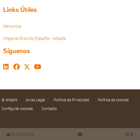
Links Útiles
Denuncia
Imperial Brands España - Altadis
Síguenos
© Altadis
Aviso Legal
Política de Privacidad
Política de cookies
Configurar cookies
Contacto
Tu denuncia