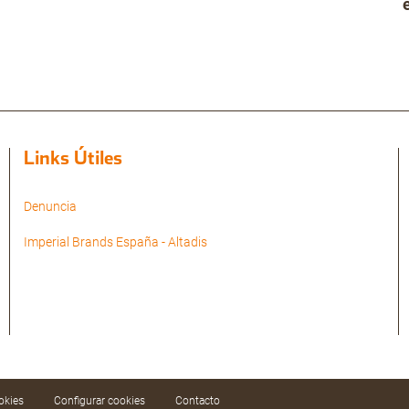
Links Útiles
Denuncia
Imperial Brands España - Altadis
okies
Configurar cookies
Contacto