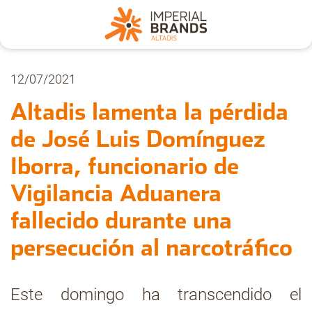
Nosotros
12/07/2021
Altadis lamenta la pérdida
Secciones
de José Luis Domínguez
Iborra, funcionario de
Denuncia
Vigilancia Aduanera
Pregúntanos
fallecido durante una
persecución al narcotráfico
Archivo
Este domingo ha transcendido el
Estadísticas CMT