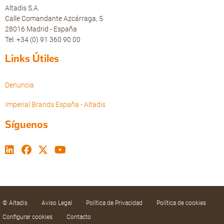
Altadis S.A.
Calle Comandante Azcárraga, 5
28016 Madrid - España
Tel: +34 (0) 91 360 90 00
Links Útiles
Denuncia
Imperial Brands España - Altadis
Síguenos
© Altadis
Aviso Legal
Política de Privacidad
Política de cookies
Configurar cookies
Contacto