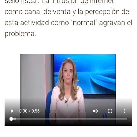
sello fiscal. La intrusión de internet
como canal de venta y la percepción de
Contacto
esta actividad como ´normal´ agravan el
problema.