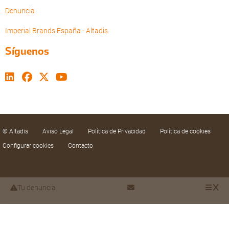
Denuncia
Imperial Brands España - Altadis
Síguenos
© Altadis
Aviso Legal
Política de Privacidad
Política de cookies
Configurar cookies
Contacto
Tu denuncia
Utilizamos cookies propias y de terceros para