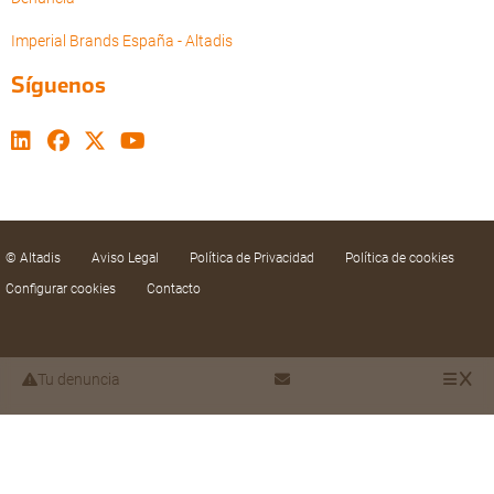
Imperial Brands España - Altadis
Síguenos
© Altadis
Aviso Legal
Política de Privacidad
Política de cookies
Configurar cookies
Contacto
Tu denuncia
Utilizamos cookies propias y de terceros para
mejorar nuestros servicios mediante el análisis de