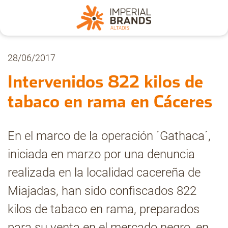
Nosotros
28/06/2017
Intervenidos 822 kilos de
Secciones
tabaco en rama en Cáceres
Denuncia
En el marco de la operación ´Gathaca´,
iniciada en marzo por una denuncia
Pregúntanos
realizada en la localidad cacereña de
Miajadas, han sido confiscados 822
Archivo
kilos de tabaco en rama, preparados
para su venta en el mercado negro, en
Estadísticas CMT