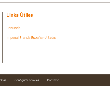
Links Útiles
Denuncia
Imperial Brands España - Altadis
okies
Configurar cookies
Contacto
ar nuestros servicios mediante el análisis de sus
aciendo clic en el botón «Aceptar todas» o
Configurar cookies».
Política de cookies
.