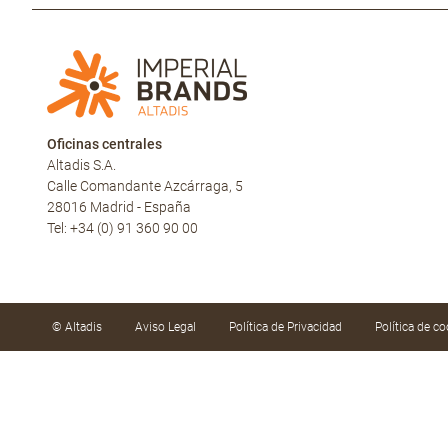
Oficinas centrales
Altadis S.A.
Calle Comandante Azcárraga, 5
28016 Madrid - España
Tel: +34 (0) 91 360 90 00
© Altadis
Aviso Legal
Política de Privacidad
Política de co
Utilizamos cookies propias y de terceros para mejor
hábitos de navegación. Puede aceptar las cookies h
configurarlas o rechazar su uso haciendo clic en «