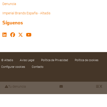
Denuncia
Imperial Brands España - Altadis
Síguenos
© Altadis
Aviso Legal
Política de Privacidad
Política de cookies
Configurar cookies
Contacto
Tu denuncia
Utilizamos cookies propias y de terceros para