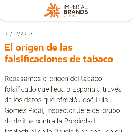
Nosotros
01/12/2015
El origen de las
Secciones
falsificaciones de tabaco
Denuncia
Repasamos el origen del tabaco
falsificado que llega a España a través
Pregúntanos
de los datos que ofreció José Luis
Gómez Pidal, Inspector Jefe del grupo
Archivo
de delitos contra la Propiedad
Intelectual de la Policía Nacional, en su
Estadísticas CMT