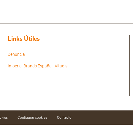
Links Útiles
Denuncia
Imperial Brands España - Altadis
okies
Configurar cookies
Contacto